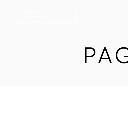
Request a
HOME PAGE
viewing
PA