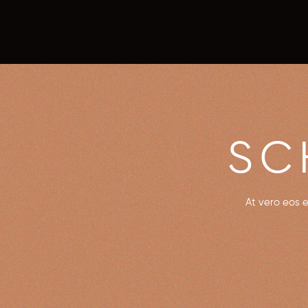
SC
At vero eos 