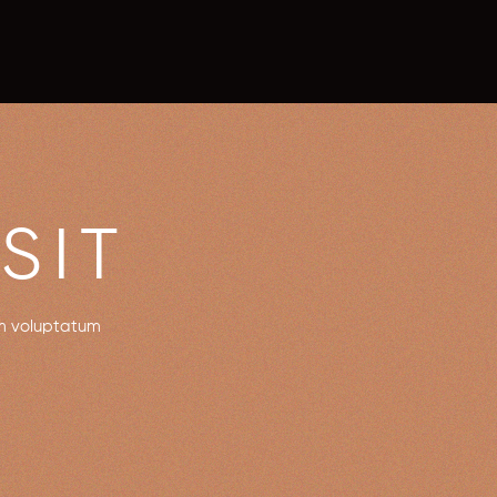
SIT
um voluptatum