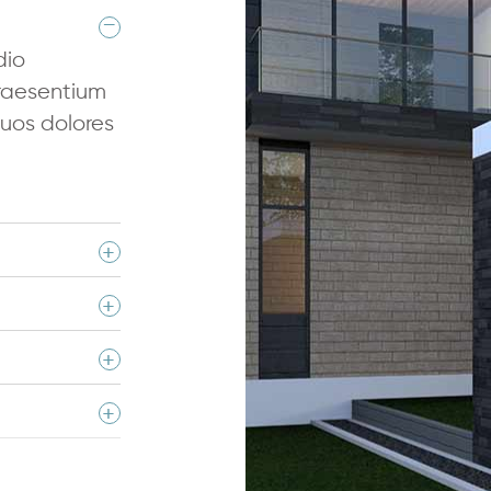
_
dio
praesentium
quos dolores
+
+
+
+