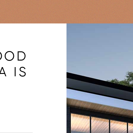
OOD
A IS