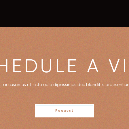
HEDULE A VI
et accusamus et iusto odio dignissimos duc blanditiis praesenti
Request