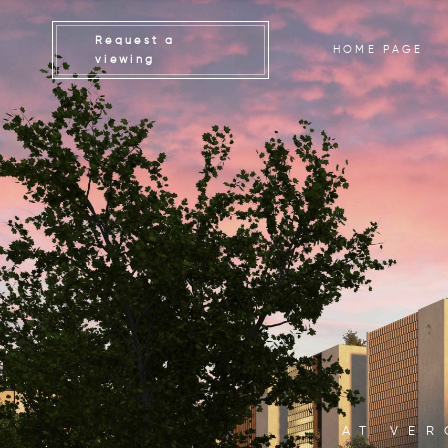
Request a
HOME PAGE
viewing
AT VER