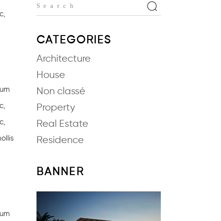
c,
CATEGORIES
Architecture
House
Cum
Non classé
c,
Property
c,
Real Estate
ollis
Residence
BANNER
Cum