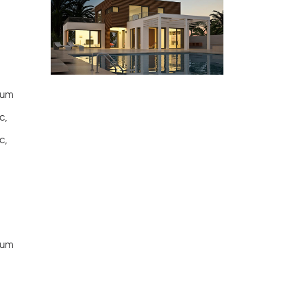
Cum
c,
c,
Cum