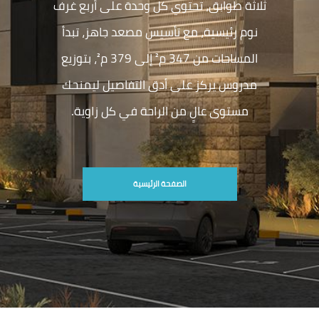
ثلاثة طوابق، تحتوي كل وحدة على أربع غرف
نوم رئيسية، مع تأسيس مصعد جاهز، تبدأ
المساحات من 347 م² إلى 379 م²، بتوزيع
مدروس يركز على أدق التفاصيل ليمنحك
مستوى عالٍ من الراحة في كل زاوية.
الصفحة الرئيسية