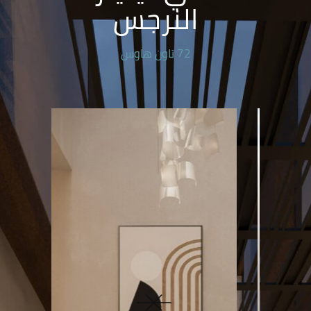
النرجس
72 تاون هاوس