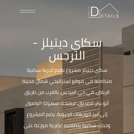
سكاي ديتيلز -
النرجس
سكاي ديتيلز مشروع يقدم تجربة سكنية
متكاملة في موقع استراتيجي شمال مدينة
الرياض، في حي النرجس، بالقرب من طريق
أبو بكر الصديق، ليمنحك سهولة الوصول
إلى أبرز الوجهات الحيوية. يضم المشروع
وحدات سكنية بتصاميم عصرية موزعة على