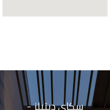
سكاي ديتيلز -